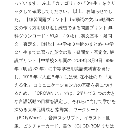
っています。 左上「カテゴリ」の「3年生」をクリ
ックして確認してください。 以上、お知らせでし
た。 【練習問題プリント】 be動詞の文. be動詞の
文の作り方を繰り返し練習できる問題プリント 無
料ダウンロード・印刷. （９枚）. 英文基本・疑問
文・否定文. 【解説】-中学校３年間のまとめ- 中学
２年生までに習った英文の形・疑問文・否定文. 解
説プリント【中学校３年間の 2019年3月9日 1899
年（明治 32 年）に中等学校用英語教科書を発行
し、1916 年（大正５年）には現. 在小社の 9. 「見
える化」 コミュニケーション力の基礎を身につけ
るため、『CROWN Jr.』では、2学年で6. つの大き
な言語活動の目標を設定し、それらに向けて学びを
深める大単元構成と 指導案、ワークシート
（PDF/Word）、音声スクリプト、イラスト・図
版、ピクチャーカード、書体（CJ CD-ROMまたは