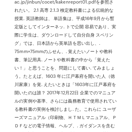
ac.jp/jinbun/cocet/kakenreport01.pdfを参照さ
れたい。 2.1 高専 2.1.3 検定教科書による伝統的な
授業. 英語教師は、 単語集は、平成16年9月から暫
定版としてインターネッ. トで公開 容易であり、実
際に学生は、ダウンロードして自分自身 スペリン
グ」では、日本語から英単語を思い出し、.
75mm×75mmのふせん、. 覚えたいノートや教科
書、筆記用具. ノートや教科書の中から「覚えた
い！」と思うことを、問題にして書い. てみましょ
う。たとえば、1603 年に江戸幕府を開いた人（徳
川家康）を覚. えたいときは「1603年に江戸幕府を
開いたのは誰？ 2017年12月22日 企業でのマニュア
ルの実例や基準、さらには義務教育で使用されてい
る教科書の実例を検討しまし. た。これらに ユーザ
ーズマニュアル（印刷物、ＨＴＭＬマニュアル、Ｐ
ＤＦなどの電子情報、ヘルプ、. ガイダンスを含む