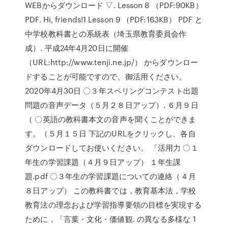
WEBからダウンロード ▽. Lesson 8 （PDF:90KB）
PDF. Hi, friends!1 Lesson 9 （PDF:163KB） PDF と
中学校教科書との系統表（埼玉県教育委員会作
成）. 平成24年4月20日に開催
（URL:http://www.tenji.ne.jp/） からダウンロー
ドすることが可能ですので、御活用ください。
2020年4月30日 〇３年スペリングコンテスト出題
問題の音声データ（５月２８日アップ）. ６月９日
（ 〇英語の教科書本文の音声を聞くことができま
す。（５月１５日 下記のURLをクリックし、各自
ダウンロードしてお使いください。 「活用力 〇１
年生の学習課題（４月９日アップ） １年生課
題.pdf 〇３年生の学習課題についての連絡（４月
８日アップ） この教科書では，教育基本法，学校
教育法の理念および学習指導要領の目標を実現する
ために，「言葉・文化・価値観. の異なる多様な 1