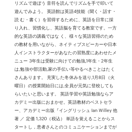
リズムで遊ぼう 音符を読んでリズムを手で叩いて
遊んでみよう。 英語館は英語4技能（聞く・話す・
読 む・書く）を習得するために、英語を日常に採
り入れ、習慣化し、英語脳を育てる教室です。一方
的な英語の講義ではな く、様々な英語習得のため
の教材を用いながら、ネイティブスピーカーや日本
人インストラクターがあなたの習熟度にあわせたメ
ニュー 3年生は受験に向けての勉強,1年生・2年生
は,勉強や部活動,家の手伝い等やるべきことはたく
さんあります。 充実した冬休みを送り,1月8日（火
曜日）の授業開始日には,全員が元気に登校しても
らいたいと思います。 英語学習や英語勉強ならア
カデミー出版におまかせ。英語教材のベストセラ
ー、アカデミー出版『イングリッシュ Ian Willey 他
著 ／ 定価 1,320（税込） 単語を覚えることからス
タートし，患者さんとのコミュニケーションまでが