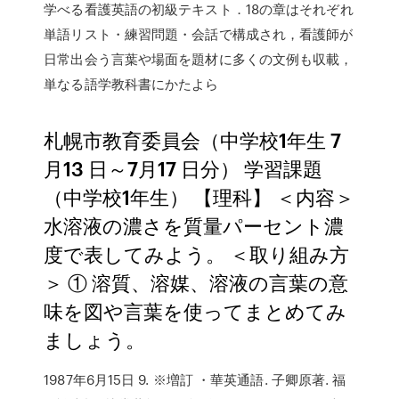
学べる看護英語の初級テキスト．18の章はそれぞれ
単語リスト・練習問題・会話で構成され，看護師が
日常出会う言葉や場面を題材に多くの文例も収載，
単なる語学教科書にかたよら
札幌市教育委員会（中学校1年生 7
月13 日～7月17 日分） 学習課題
（中学校1年生） 【理科】 ＜内容＞
水溶液の濃さを質量パーセント濃
度で表してみよう。 ＜取り組み方
＞ ① 溶質、溶媒、溶液の言葉の意
味を図や言葉を使ってまとめてみ
ましょう。
1987年6月15日 9. ※増訂 ・華英通語. 子卿原著. 福