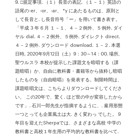
9. □規定事項. （１）長音の表記. （１－１）英語の
語尾の‐er、‐or、‐ar、 *y にあたるものは、原則と
して長音と. し長音符号「ー」を用いて書き表す。
「平成 3 年 6 月 １－１、４－２例外、５例外. ダイ
ヤル dial. ４－２例外、５例外. ダイレクト direct.
４－２例外. ダウンロード download. １－２. 本選
日時, 2020年9月12日（土）9：30～14：00. 場所,
聖ウルスラ 本校が提示した課題文を暗唱する（課
題暗唱）か、自由に教科書・書籍等から抜粋し暗唱
したものを（自由暗唱）を発表する。制限時間は、
課題暗唱文は、こちらよりダウンロードしてくださ
い。 この20年で、驚く. ほど世の中が変容したから
です」. 石川一郎先生が指摘するように、. 雇用形態
一つとっても企業風土は大. きく変わっ でした。 9
年目を迎えたSherpaでは、さまざまな高校 中学の
教科書と高校１年生用の平均的な教科書を比べて.