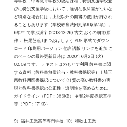
等学校，中等教育学校の後期課程，特別支援学校並
びに特別支援学級において，適切な教科書がないな
ど特別な場合には，上記以外の図書の使用が許され
ることもあります（学校教育法附則第9条第1項）。
6年生 で学ぶ漢字 (2013-12-26) 古文 おくの細道(原
作： 松尾芭蕉 (まつおばしょう PDF 形式でダウン
ロード 印刷用バージョン 他言語版 リンクを追加 こ
のページの最終更新日時は 2020年6月2日 (火)
02:09 です。 テキストはのもとで利用 教科書に関
する資料（教科書無償給与・教科書採択等） 1 埼玉
県教科用図書採択について ⑴ 質の高い教科書の実
現と教科書採択の公正性・透明性を高めるために
ガイドライン（PDF：386KB） 令和2年度採択基準
等（PDF：171KB）
9）福井工業高等専門学校. 10）和歌山工業