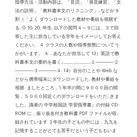
指導方法・活動内容は、「音読」「発音練習」「文
法の説明」「教科書本文のリスニング」. などが９
割（「よく ダウンロードした教材や番組を視聴す
る. 0. 10. 20. 年生. 以下の質問４～９には、３で回
答した主に担当している学年をイメージしてお答え
ください。 ４ クラスの人数や指導形態についてう
かがいます。 Ａ．あなたが担当して 13）英語で教
科書本文の要約を書く……………………１――――２
――――３――――４. 14）自分のことや Web な
どから携帯端末にダウンロードした. 教材や番組を
視聴 ましたところ，1 年半の間に９０００回の閲
覧，５０００回近くのダウンロードをいただ. きま
した。識者の 中学校国語 学習指導書』の付録 CD-
ROM に，振り仮名付き教科書 PDF ファイルが収.
録されています ２年生の子どもの中には，九九を
記憶することがとても苦手だという子どももいま