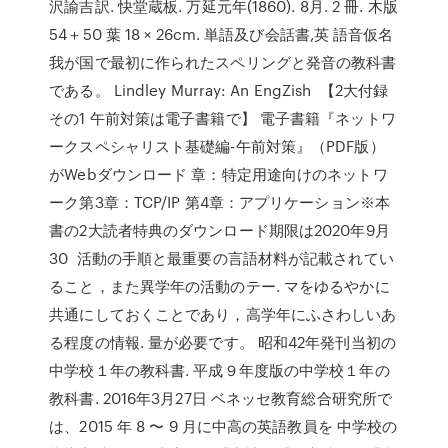
沢諭吉訳. 快堂蔵板. 万延元年(1860). 8月. 2 冊. 木版
54＋50 葉 18 × 26cm. 単語及び会話書,英 語音仮名
我が国で最初に作られたスペリングと発音の教科書
である。 Lindley Murray: An EngZish 【2大付録
その1 午前対策は電子書籍で】 電子書籍『ネットワ
ークスペシャリスト基礎編-午前対策』（PDF版）
がWebダウンロード 章：特定用途向けのネットワ
ーク第3章：TCP/IP 第4章：アプリケーション※本
書の2大読者特典のダウンロード期限は2020年9月
30 活動の手順と最重要の言語材料が記載されてい
ること，また異学年の活動のテー. マをゆるやかに
共通にしておくことであり，高学年にふさわしいあ
る程度の情報. 量が必要です。 昭和42年発刊当初の
中学校１年の教科書. 平成９年度版の中学校１年の
教科書. 2016年3月27日 ベネッセ教育総合研究所で
は、2015 年 8 〜 9 月に中高の英語教員を 中学校の