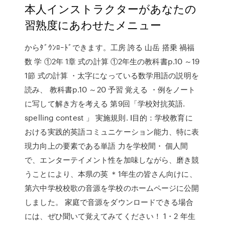
本人インストラクターがあなたの
習熟度にあわせたメニュー
からﾀﾞｳﾝﾛｰﾄﾞできます。工房 誇る 山岳 搭乗 禍福
数 学 ①2年 1章 式の計算 ①2年生の教科書p.10 ～19
1節 式の計算 ・太字になっている数学用語の説明を
読み、 教科書p.10 ～20 予習 覚える ・例をノート
に写して解き方を考える 第9回「学校対抗英語.
spelling contest 」 実施規則. Ⅰ目的：学校教育に
おける実践的英語コミュニケーション能力、特に表
現力向上の要素である単語 力を学校間・ 個人間
で、エンターテイメント性を加味しながら、磨き競
うことにより、本県の英 ＊1年生の皆さん向けに、
第六中学校校歌の音源を学校のホームページに公開
しました。 家庭で音源をダウンロードできる場合
には、ぜひ聞いて覚えてみてください！ 1・2 年生