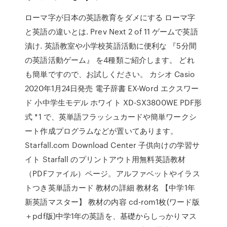
ローマ字が日本の英語教育をダメにする ローマ字
と英語の違いとは. Prev Next 2 of 11 ゲームで英語
漬け. 英語教室や小学校英語活動に便利な 『5分間
の英語活動ゲーム』 を4種類ご紹介します。 どれ
も簡単ですので、お試しください。 カシオ Casio
2020年1月24日発売 電子辞書 EX-Word エクスワー
ド 小中学生モデル ホワイト XD-SX3800WE PDF形
式 *1 で、英単語フラッシュカードや簡単ワークシ
ート作成プログラムなどが置いてあります。
Starfall.com Download Center 子供向けの学習サ
イト Starfall のプリントアウト用無料英語教材
（PDFファイル）ページ。アルファベットやイラス
トつき英単語カード 教材の詳細 教材名 【中学1年
新英語マスター】 教材の内容 cd-rom1枚(ワード版
＋pdf版)中学1年の英語を、基礎からしっかりマス