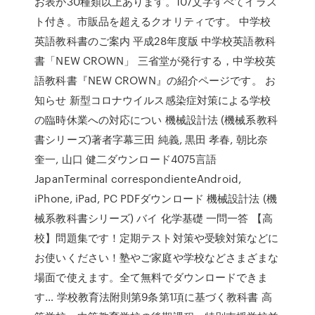
お表が30種類以上あります。107文字すべてイラス
ト付き。市販品を超えるクオリティです。 中学校
英語教科書のご案内 平成28年度版 中学校英語教科
書「NEW CROWN」 三省堂が発行する，中学校英
語教科書『NEW CROWN』の紹介ページです。 お
知らせ 新型コロナウイルス感染症対策による学校
の臨時休業への対応につい 機械設計法 (機械系教科
書シリーズ)著者字幕三田 純義, 黒田 孝春, 朝比奈
奎一, 山口 健二ダウンロード4075言語
JapanTerminal correspondienteAndroid,
iPhone, iPad, PC PDFダウンロード 機械設計法 (機
械系教科書シリーズ) バイ 化学基礎 一問一答 【高
校】問題集です！定期テスト対策や受験対策などに
お使いください！塾やご家庭や学校などさまざまな
場面で使えます。全て無料でダウンロードできま
す… 学校教育法附則第9条第1項に基づく教科書 高