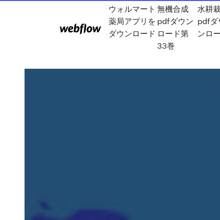
ウォルマート
無機合成
水耕
薬局アプリを
pdfダウン
pdf
ダウンロード
ロード第
ンロ
33巻