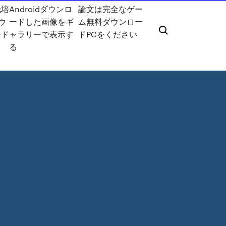
栽培
Androidダウンロ
論文は完全なゲー
ダウ
ードした画像をギ
ム無料ダウンロー
ード
ャラリーで表示す
ドPCをください
る