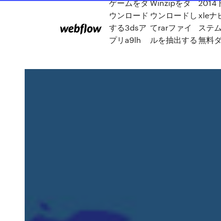
ゲームをダ
Winzipをダ
201
ウンロード
ウンロードし
xle
する3dsア
てrarファイ
ステ
プリa9lh
ルを抽出する
無料