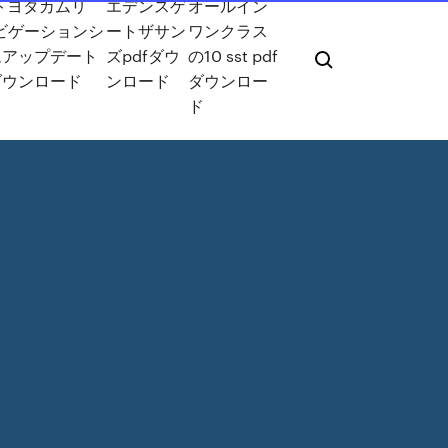
4トヨタカムリ
エデンスゲ
オールイン
ナビゲーションシ
ートザサン
ワンクラス
ムアップデート
ズpdfダウ
の10 sst pdf
ダウンロード
ンロード
ダウンロー
ド