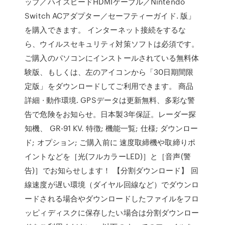
ップ／ハイスピードHDMIケーブル／Nintendo
Switch ACアダプター／セーフティーガイド. 版」
を購入できます。 インターネット接続をするな
ら、ウイルスセキュリティ対策ソフトは必須です。
ご購入のパソコンにインストールされている無料体
験版、もしくは、左のアイコンから「30日期間限
定版」をダウンロードしてご利用できます。 商品
詳細 · 動作環境. GPSデータは更新無料、多彩な警
告で危険をお知らせ。日本製3年保証。レーダー探
知機、 GR-91 KV. 特徴; 機能一覧; 仕様; ダウンロー
ド; オプション; ご購入前に 速度取締機や取締りポ
イントなどを［光(フルカラーLED)］と［音声(警
告)］でお知らせします！ 【分割ダウンロード】 回
線速度が遅い環境（ダイヤル回線など）でダウンロ
ードされる場合やダウンロードしたファイルをフロ
ッピィディスクに保存したい場合は分割ダウンロー