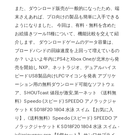
また、ダウンロード販売が一般的になったため、端
末さえあれば、プロ向けの製品も簡単に入手できる
ようになりました。 今回は、有料・無料を含めた
お絵描きツール11種について、機能比較を交えて紹
介します。 ダウンロードゲームのデータ容量は、
ブロードバンドの回線速度を上回って増えているの
か？ いよいよ年内にPS4とXbox Oneが北米から発
売を開始し NXP、ネットラジオ、デュアルハイス
ピードUSB製品向けLPCマイコンを発表 アプリケ
ーション用の無料ダウンロード可能なソフトウェ
ア、SHOUTcast 値段が激安,第一ネット 《送料無
料》Speedo (スピード) SPEEDO アノラックジャ
ケット K SD18F20 1804 水泳 スイム 【お気に入
り】,《送料無料》Speedo (スピード) SPEEDO ア
ノラックジャケット K SD18F20 1804 水泳 スイム -
juliasjourney.org 【5個セット】 サンワサプライ