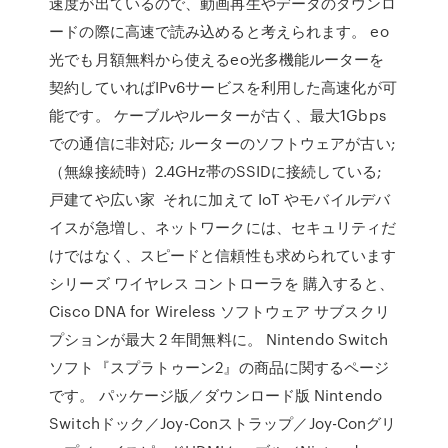
速度が出ているので、動画再生やデータのダウンロ
ードの際に高速で読み込めると考えられます。 eo
光でも月額無料から使えるeo光多機能ルーターを
契約していればIPv6サービスを利用した高速化が可
能です。 ケーブルやルーターが古く、最大1Gbps
での通信に非対応; ルーターのソフトウェアが古い;
（無線接続時）2.4GHz帯のSSIDに接続している;
戸建てや広い家 それに加えて IoT やモバイルデバ
イスが急増し、ネットワークには、セキュリティだ
けではなく、スピードと信頼性も求められています
シリーズ ワイヤレス コントローラを 購入すると、
Cisco DNA for Wireless ソフトウェア サブスクリ
プションが最大 2 年間無料に。 Nintendo Switch
ソフト『スプラトゥーン2』の商品に関するページ
です。 パッケージ版／ダウンロード版 Nintendo
Switchドック／Joy-Conストラップ／Joy-Conグリ