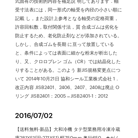
式固有の技術的内容を補足説 明してあります．軸
受寸法表には，同一形式の軸受を内径の小さい順に
記載 し，また設計上参考となる軸受の定格荷重，
許容回転数，取付関係寸法，質 合成ゴムは劣化を
防止するため、老化防止剤などが添加されている。
しかし、合成ゴムを長期 に亘って放置している
と、条件によっては表面に細かな粉末が析出した
り、又、クロロプレン ゴム（CR）では結晶化した
りすることがある。このよう 新JIS規格変更点につ
いて 2014年10月21日 協和シール工業株式会社 1．
改正内容 JISB2401、2406、2407、2408は廃止 O
リング JISB2401：2005→JISB2401‐1：2012
2016/07/02
【送料無料·新品】大和冷機 タテ型業務用冷凍冷蔵
庫281YS1(旧:271YS1) 幅750mm 奥行650。★がん