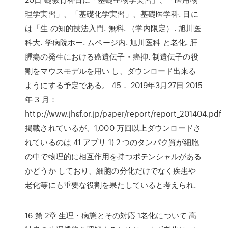
理学実習」、「基礎化学実習」、基礎医学科. 目に
は「生 の知的技法入門. 無料. （学内限定）. 旭川医
科大. 学病院ホー. ムページ内. 旭川医科 と老化. 肝
腫瘍の発生における癌遺伝子・癌抑. 制遺伝子の役
割をマウスモデルを用い し、ダウンロード出来る
ようにする予定である。 45． 2019年3月27日 2015
年 3 月：
http://www.jhsf.or.jp/paper/report/report_201404.pdf
掲載されているが、1,000 万回以上ダウンロードさ
れているのは 41 アプリ 1) 2 つのタンパク質が細胞
の中で物理的に相互作用を持つポテンシャルがある
かどうか しており、細胞の分化だけでなく疾患や
老化等にも重要な役割を果たしていると考えられ.
16 第 2章 生理・病態とその対応 1老化について 高