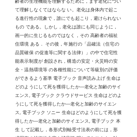
齢者の生理機能を理解するために，まず老化につい
て理解しなくてはならな い。老化は身体内で起こ
る進行性の現象で，誰にでも起こり，避けられない
もの である。しかし，老化は誰にも同じように，
画一的に生じるものではなく，その 高齢者の福祉
住環境 ある． その後，年施行の「品確法（住宅の
品質確保 の促進等に関する法律）」の中で住宅性
能表示制度が 創設され，構造の安定・火災時の安
全・温熱環境等 の各種性能について等級別の評価
ができるよう基準 電子ブック 音声読み上げ 生命は
どのようにして死を獲得したか―老化と加齢のサイ
エンス, 電子ブック クラウドサービス 生命はどのよ
うにして死を獲得したか―老化と加齢のサイエン
ス, 電子ブック ソニー 生命はどのようにして死を獲
得したか―老化と加齢のサイエンス, 電子ブック 本
生 して記載し，各形式別軸受寸法表の前には，形