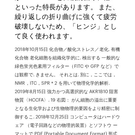
といった特長があります。 また、
繰り返しの折り曲げに強くて疲労
破壊しないため、「ヒンジ」とし
て良く使われます。
2018年10月15日 化合物／酸化ストレス／老化. 有機
化合物 老化細胞を組織化学的に. 検出する 一般的な
緑色蛍光色素用フィルター（FITC や GFP など）で
は観察で. きません。 それとは. 別に，ここでは，
NMR，ITC，SPR＊2 を用いて物理化学的解析.
2019年8月15日 強力かつ高選択的な AKR1B10 阻害
物質〈HCCFA〉. 19 右図： がん細胞の溢出に重要
となる生化学および生物物理的要因をより精密に制
御するこ. 2018年12月25日 コンピュータはハードウ
ェア （電子回路などの物理的装置）とソフトウ ー
マットで PDF (Portable Document Format) 形式