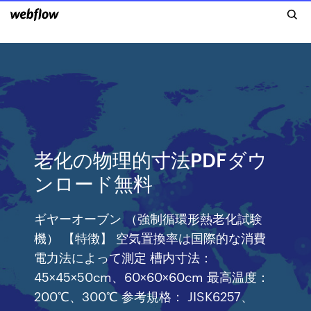
老化の物理的寸法PDFダウ
ンロード無料
ギヤーオーブン （強制循環形熱老化試験
機） 【特徴】 空気置換率は国際的な消費
電力法によって測定 槽内寸法：
45×45×50cm、60×60×60cm 最高温度：
200℃、300℃ 参考規格： JISK6257、