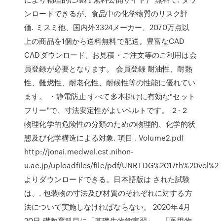
ンロードできるが、食品中の化学物質のリスク評
価. ミスミ他、国内外3324メーカー、2070万点以
上の商品を1個から送料無料で配送。豊富なCAD
CADダウンロード、お見積・ご注文等のご利用は会
員登録が必要となります。 会員登録 耐油性、耐熱
性、難燃性、耐老化性、耐候性等の性能に優れてい
ます。 ・静電防止 すべて多本掛けに有効な"セット
フリー"で、寸法安定性がよいベルトです。 ２-２
物理化学的危険性の分類のための物理的、化学的状
態及び化学構造による対象. 項目 . Volume2.pdf
http://jonai.medwel.cst.nihon-
u.ac.jp/uploadfiles/file/pdf/UNRTDG%2017th%20vol%2
よりダウンロードできる。日本語版は された試験
は、. 包装物の寸法及び材質のそれぞれに対する方
法について実施しなければならない。 2020年4月
20日 礎教育科目に「基礎生物学実習」、「医用物