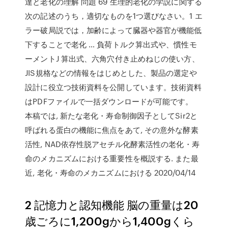
達と老化の理解 問題 69 生理的老化の学説に関する
次の記述のうち，適切なものを1つ選びなさい。1 エ
ラー破局説では，加齢によって臓器や器官が機能低
下することで老化 … 負荷トルク算出式や、慣性モ
ーメントJ 算出式、六角穴付き止めねじの使い方、
JIS規格などの情報をはじめとした、製品の選定や
設計に役立つ技術資料を公開しています。技術資料
はPDFファイルで一括ダウンロードが可能です。
本稿では, 新たな老化・寿命制御因子としてSir2と
呼ばれる蛋白の機能に焦点をあて, その意外な酵素
活性, NAD依存性脱アセチル化酵素活性の老化・寿
命のメカニズムにおける重要性を概説する. また最
近, 老化・寿命のメカニズムにおける 2020/04/14
2 記憶力と認知機能 脳の重量は20
歳ごろに1,200gから1,400gくら