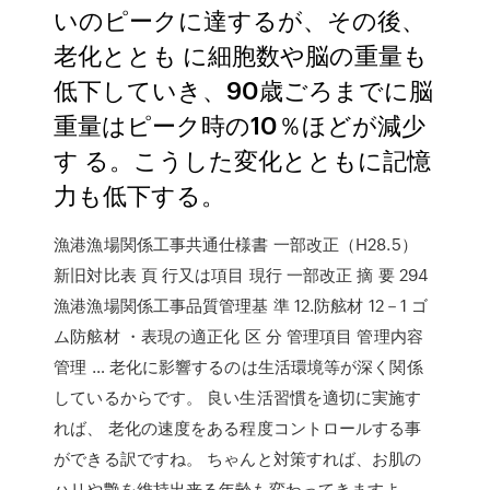
いのピークに達するが、その後、
老化ととも に細胞数や脳の重量も
低下していき、90歳ごろまでに脳
重量はピーク時の10％ほどが減少
す る。こうした変化とともに記憶
力も低下する。
漁港漁場関係工事共通仕様書 一部改正（H28.5）
新旧対比表 頁 行又は項目 現行 一部改正 摘 要 294
漁港漁場関係工事品質管理基 準 12.防舷材 12－1 ゴ
ム防舷材 ・表現の適正化 区 分 管理項目 管理内容
管理 … 老化に影響するのは生活環境等が深く関係
しているからです。 良い生活習慣を適切に実施す
れば、 老化の速度をある程度コントロールする事
ができる訳ですね。 ちゃんと対策すれば、お肌の
ハリや艶を維持出来る年齢も変わってきますよ。