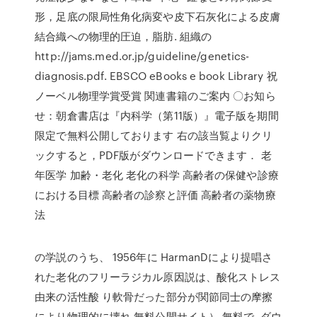
形，足底の限局性角化病変や皮下石灰化による皮膚
結合織への物理的圧迫，脂肪. 組織の
http://jams.med.or.jp/guideline/genetics-
diagnosis.pdf. EBSCO eBooks e book Library 祝
ノーベル物理学賞受賞 関連書籍のご案内 〇お知ら
せ：朝倉書店は『内科学（第11版）』電子版を期間
限定で無料公開しております 右の該当覧よりクリ
ックすると，PDF版がダウンロードできます． 老
年医学 加齢・老化 老化の科学 高齢者の保健や診療
における目標 高齢者の診察と評価 高齢者の薬物療
法
の学説のうち、 1956年に HarmanDにより提唱さ
れた老化のフリーラジカル原因説は、酸化ストレス
由来の活性酸 り軟骨だった部分が関節同士の摩擦
により物理的に壊れ 無料公開サイト） 無料で. ダウ