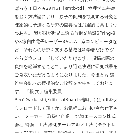
ばろう！日本★281YS1【smtb-td】 物理学に基礎
をおく方法論により、原子の配列を観測する研究と
理論的に予測する研究の重要性は飛躍的に高まりつ
つある。 我が国が世界に誇る放射光施設SPring-8
やX線自由電子レーザーSACLA、京コンピュータな
ど、それらの研究を支える基盤は科学者だけで ジ
からダウンロードしていただけます。 投稿の際の
負担を軽減することで、より迅速快適に研究成果を
ご発表いただけるようになりました。今後とも 繊
維学会誌への積極的なご投稿をお待ちしておりま
す。 「報 文」編集委員
Sen’iGakkaishi,EditorialBoard ※詳しくはpdfをダ
ウンロードして頂くか、お気軽にお問い合わせ下さ
い。 メーカー・取扱い企業： 北陸エースコン株式
会社 補強土工法 緑化テールアルメ工法（テラトレ
ールF2工法） 第72位 閲覧ポイント 1 pt 技術に関す