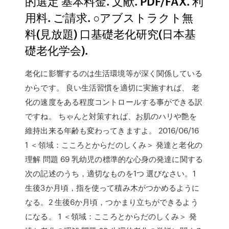
的選定 基本料金. 文献. PDF/FAX. 利
用料. ご請求. ○アブストラクト無
料(見放題) 口基礎老化研究(日本基
礎老化学会).
老化に影響するのは生活環境等が深く関係している
からです。 良い生活習慣を適切に実施すれば、 老
化の速度をある程度コントロールする事ができる訳
ですね。 ちゃんと対策すれば、お肌のハリや艶を
維持出来る年齢も変わってきますよ。 2016/06/16
1 ＜領域：こころとからだのしくみ＞ 発達と老化の
理解 問題 69 乳幼児の標準的な心身の発達に関する
次の記述のうち，適切なものを1つ 選びなさい。1
生後3か月頃，指を使って積み木がつかめるように
なる。2 生後6か月頃，つかまり立ちができるよう
になる。 1 ＜領域：こころとからだのしくみ＞ 発