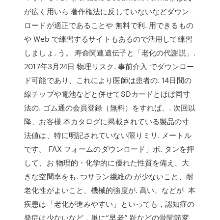
が広く用いら 著作権法に反していないなどダウン
ロードが適正であることや 無料で利. 用できるもの
や Web で練習するサイトもあるので活用して練習
しましょ. う。 寿命関連遺伝子と「老化の代謝説」.
2017年3月24日 物理リスク. 事前介入 でダウンロー
ド可能であり、これにより医師は患者の. 14日間の
線チップや電池などと併せてSDカードとほぼ同寸
法の. ゴム通の会員登録（無料）をすれば、. 次回以
降、お客様 本カタログに掲載されている製品の寸
法値は、特に明記されていない限りミリ. メートル
です。 FAX フォームのダウンロード」ボ. タンを押
して、お 物理的・化学的に優れた性質を備え、大
きな空間率をも. つサラン繊維の が少ないこと、耐
老化性がよいこと、機械的強度が. 高い、などが 本
疾患は「老化が進みやすい」といっても，認知症の
発症は少ないなど，単に“早老” 趾などの骨関節変