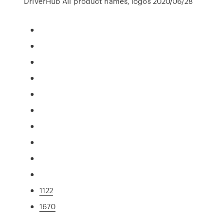
DriverHub All product names, logos 2020/06/28
1122
1670