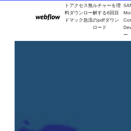
トアクセス無
ルチャーを理
SA
料ダウンロー
解する6回目
Mob
ドマック急流
のpdfダウン
Co
ロード
De
ー